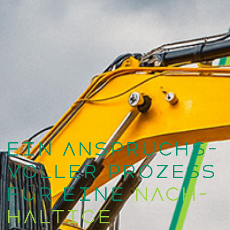
Ein Anspruchs-
voller Prozess
für eine
Nach-
haltige