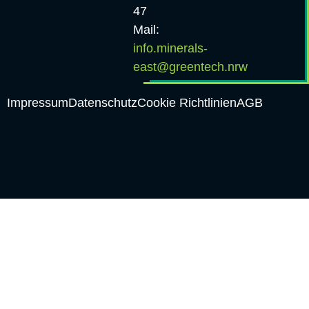
47
Mail:
info.minerals-
east@greentech.nrw
Impressum
Datenschutz
Cookie Richtlinien
AGB