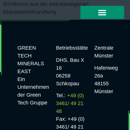
Schlämme aus der betriebseigenen
Abwasserbehandlung
GREEN
Betriebsstätte
Zentrale
TECH
Münster
DHS, Bau X
MINERALS
16
Hafenweg
EAST
06258
26a
Ein
Schkopau
48155
Unternehmen
Münster
der Green
Tel.:
+49 (0)
Tech Gruppe
3461/ 49 21
48
Fax: +49 (0)
3461/ 49 21