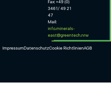
Fax: +49 (0)
3461/ 49 21
47
Mail:
info.minerals-
east@greentech.nrw
Impressum
Datenschutz
Cookie Richtlinien
AGB