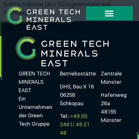
Sulfitschlämme (aus Rückgewinnung von
Kochlaugen)
GREEN TECH
Betriebsstätte
Zentrale
MINERALS
Münster
DHS, Bau X 16
EAST
06258
Hafenweg
Ein
Schkopau
26a
Unternehmen
48155
der Green
Tel.:
+49 (0)
Münster
Tech Gruppe
3461/ 49 21
48