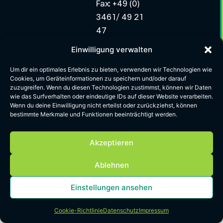
Fax: +49 (0)
3461/ 49 21
47
Mail:
Einwilligung verwalten
info.minerals-
Um dir ein optimales Erlebnis zu bieten, verwenden wir Technologien wie
east@greentech.nrw
Cookies, um Geräteinformationen zu speichern und/oder darauf
zuzugreifen. Wenn du diesen Technologien zustimmst, können wir Daten
Impressum
Datenschutz
Cookie Richtlinien
AGB
wie das Surfverhalten oder eindeutige IDs auf dieser Website verarbeiten.
Wenn du deine Einwilligung nicht erteilst oder zurückziehst, können
bestimmte Merkmale und Funktionen beeinträchtigt werden.
Akzeptieren
Ablehnen
Einstellungen ansehen
Cookie-Richtlinie
Datenschutz
Impressum