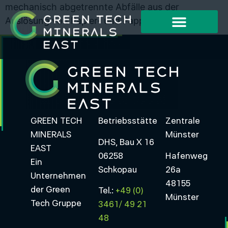
mechanisch abgetrennte Abfälle aus der
Auslösung von Papier- und Pappabfällen
GREEN TECH
Betriebsstätte
Zentrale
MINERALS
Münster
DHS, Bau X 16
EAST
06258
Hafenweg
Ein
Schkopau
26a
Unternehmen
48155
der Green
Tel.:
+49 (0)
Münster
Tech Gruppe
3461/ 49 21
48