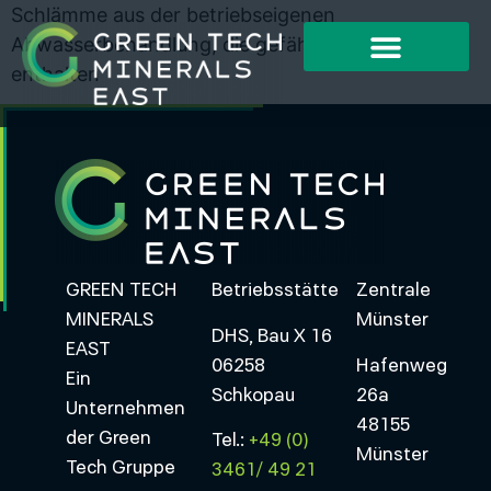
Schlämme aus der betriebseigenen
Abwasserbehandlung, die gefährliche Stoffe
enthalten
GREEN TECH
Betriebsstätte
Zentrale
MINERALS
Münster
DHS, Bau X 16
EAST
06258
Hafenweg
Ein
Schkopau
26a
Unternehmen
48155
der Green
Tel.:
+49 (0)
Münster
Tech Gruppe
3461/ 49 21