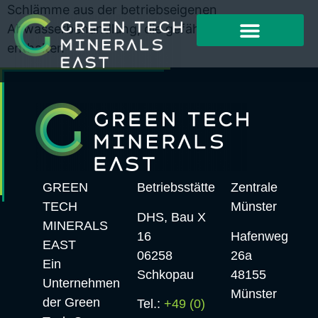
Schlämme aus der betriebseigenen
Abwasserbehandlung, die gefährliche Stoffe
enthalten
GREEN
Betriebsstätte
Zentrale
TECH
Münster
DHS, Bau X
MINERALS
16
Hafenweg
EAST
06258
26a
Ein
Schkopau
48155
Unternehmen
Münster
der Green
Tel.:
+49 (0)