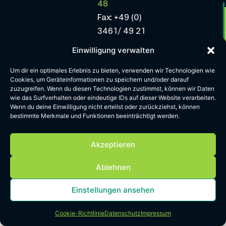
48
Fax: +49 (0)
3461/ 49 21
47
Einwilligung verwalten
Mail:
Um dir ein optimales Erlebnis zu bieten, verwenden wir Technologien wie
info.minerals-
Cookies, um Geräteinformationen zu speichern und/oder darauf
east@greentech.nrw
zuzugreifen. Wenn du diesen Technologien zustimmst, können wir Daten
wie das Surfverhalten oder eindeutige IDs auf dieser Website verarbeiten.
Wenn du deine Einwilligung nicht erteilst oder zurückziehst, können
Impressum
Datenschutz
Cookie Richtlinien
AGB
bestimmte Merkmale und Funktionen beeinträchtigt werden.
Akzeptieren
Ablehnen
Einstellungen ansehen
Cookie-Richtlinie
Datenschutz
Impressum