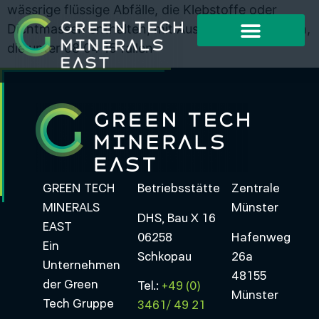
wässrige flüssige Abfälle, die Klebstoffe oder
Dichtmassen enthalten, mit Ausnahme derjenigen,
die unter 08 04 15 fallen
GREEN TECH
Betriebsstätte
Zentrale
MINERALS
Münster
DHS, Bau X 16
EAST
06258
Hafenweg
Ein
Schkopau
26a
Unternehmen
48155
der Green
Tel.:
+49 (0)
Münster
Tech Gruppe
3461/ 49 21