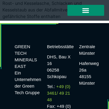
Rost- und Kesselasche, Schlacken und
Kesselstaub aus der Abfallmitverbrennung, die
gefährliche Stoffe enthalten
GREEN
Betriebsstätte
Zentrale
TECH
Münster
DHS, Bau X
MINERALS
16
Hafenweg
EAST
06258
26a
Ein
Schkopau
48155
Unternehmen
Münster
der Green
Tel.:
+49 (0)
Tech Gruppe
3461/ 49 21
48
Fax: +49 (0)