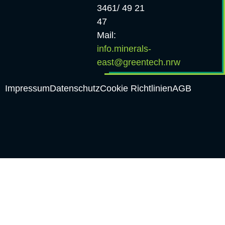
3461/ 49 21
47
Mail:
info.minerals-
east@greentech.nrw
Impressum
Datenschutz
Cookie Richtlinien
AGB