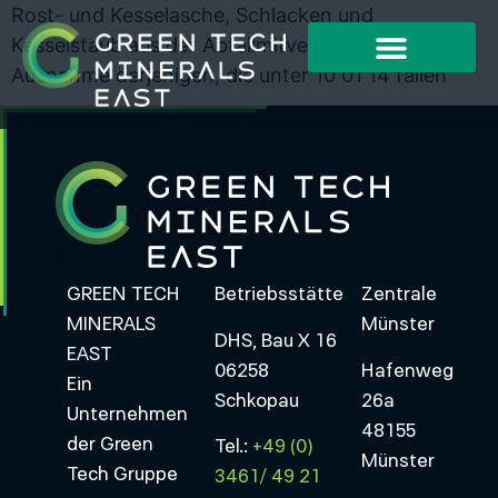
Rost- und Kesselasche, Schlacken und
Kesselstaub aus der Abfallmitverbrennung, mit
Ausnahme derjenigen, die unter 10 01 14 fallen
GREEN TECH
Betriebsstätte
Zentrale
MINERALS
Münster
DHS, Bau X 16
EAST
06258
Hafenweg
Ein
Schkopau
26a
Unternehmen
48155
der Green
Tel.:
+49 (0)
Münster
Tech Gruppe
3461/ 49 21