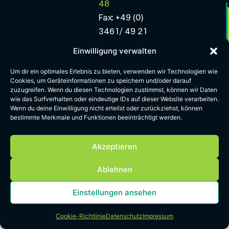
48
Fax: +49 (0)
3461/ 49 21
47
Einwilligung verwalten
Mail:
Um dir ein optimales Erlebnis zu bieten, verwenden wir Technologien wie
info.minerals-
Cookies, um Geräteinformationen zu speichern und/oder darauf
east@greentech.nrw
zuzugreifen. Wenn du diesen Technologien zustimmst, können wir Daten
wie das Surfverhalten oder eindeutige IDs auf dieser Website verarbeiten.
Wenn du deine Einwilligung nicht erteilst oder zurückziehst, können
Impressum
Datenschutz
Cookie Richtlinien
AGB
bestimmte Merkmale und Funktionen beeinträchtigt werden.
Akzeptieren
Ablehnen
Einstellungen ansehen
Cookie-Richtlinie
Datenschutz
Impressum