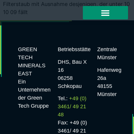
Filterstaub mit Ausnahme desjenigen, der unter 10
10 09 fällt
GREEN
Betriebsstätte
Zentrale
TECH
Münster
DHS, Bau X
MINERALS
16
Hafenweg
EAST
06258
26a
Ein
Schkopau
48155
Unternehmen
Münster
der Green
Tel.:
+49 (0)
Tech Gruppe
3461/ 49 21
48
Fax: +49 (0)
3461/ 49 21