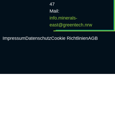
47
Mail:
info.minerals-
east@greentech.nrw
Impressum
Datenschutz
Cookie Richtlinien
AGB