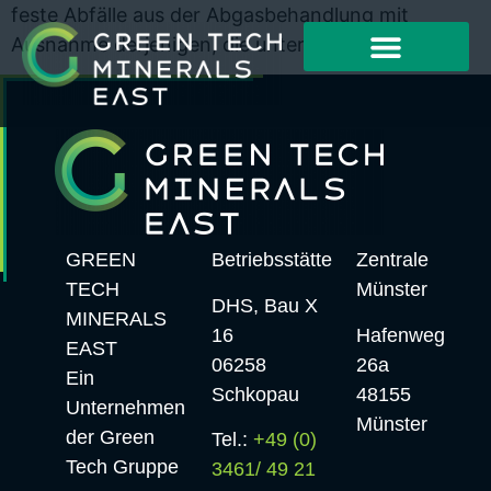
feste Abfälle aus der Abgasbehandlung mit
Ausnahme derjenigen, die unter 10 11 15 fallen
GREEN
Betriebsstätte
Zentrale
TECH
Münster
DHS, Bau X
MINERALS
16
Hafenweg
EAST
06258
26a
Ein
Schkopau
48155
Unternehmen
Münster
der Green
Tel.:
+49 (0)
Tech Gruppe
3461/ 49 21