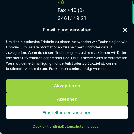
48
Fax: +49 (0)
3461/ 49 21
47
Einwilligung verwalten
Mail:
Um dir ein optimales Erlebnis zu bieten, verwenden wir Technologien wie
info.minerals-
Cookies, um Geräteinformationen zu speichern und/oder darauf
east@greentech.nrw
zuzugreifen. Wenn du diesen Technologien zustimmst, können wir Daten
wie das Surfverhalten oder eindeutige IDs auf dieser Website verarbeiten.
Wenn du deine Einwilligung nicht erteilst oder zurückziehst, können
Impressum
Datenschutz
Cookie Richtlinien
AGB
bestimmte Merkmale und Funktionen beeinträchtigt werden.
Akzeptieren
Ablehnen
Einstellungen ansehen
Cookie-Richtlinie
Datenschutz
Impressum