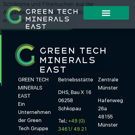
Schlämme und Filterkuchen aus der
Abgasbehandlung, die gefährliche Stoffe
enthalten
GREEN TECH
Betriebsstätte
Zentrale
MINERALS
Münster
DHS, Bau X 16
EAST
06258
Hafenweg
Ein
Schkopau
26a
Unternehmen
48155
der Green
Tel.:
+49 (0)
Münster
Tech Gruppe
3461/ 49 21