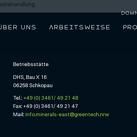
gasbehandlung
Dow
Über uns
Arbeitsweise
Pr
Betriebsstätte
DHS, Bau X 16
06258 Schkopau
Tel.:
+49 (0) 3461/ 49 21 48
Fax: +49 (0) 3461/ 49 21 47
Mail:
info.minerals-east@greentech.nrw