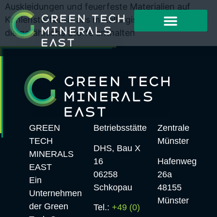
Auskleidungen und feuerfeste Materialien auf
Kohlenstoffbasis aus metallurgischen Prozessen,
die gefährliche Stoffe enthalten
GREEN
Betriebsstätte
Zentrale
TECH
Münster
DHS, Bau X
MINERALS
16
Hafenweg
EAST
06258
26a
Ein
Schkopau
48155
Unternehmen
Münster
der Green
Tel.:
+49 (0)