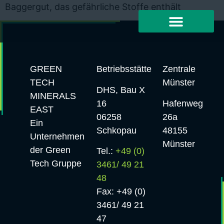
Baggergut, das gefährliche Stoffe enthält
GREEN
Betriebsstätte
Zentrale
TECH
Münster
DHS, Bau X
MINERALS
16
Hafenweg
EAST
06258
26a
Ein
Schkopau
48155
Unternehmen
Münster
der Green
Tel.:
+49 (0)
Tech Gruppe
3461/ 49 21
48
Fax: +49 (0)
3461/ 49 21
47