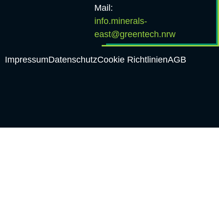
Mail:
info.minerals-
east@greentech.nrw
Impressum
Datenschutz
Cookie Richtlinien
AGB