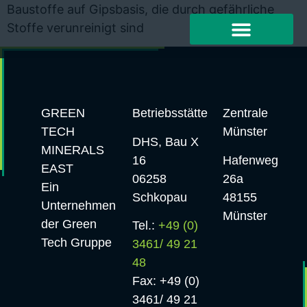
Baustoffe auf Gipsbasis, die durch gefährliche
Stoffe verunreinigt sind
GREEN
Betriebsstätte
Zentrale
TECH
Münster
DHS, Bau X
MINERALS
16
Hafenweg
EAST
06258
26a
Ein
Schkopau
48155
Unternehmen
Münster
der Green
Tel.:
+49 (0)
Tech Gruppe
3461/ 49 21
48
Fax: +49 (0)
3461/ 49 21