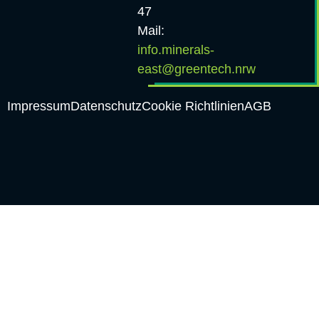
47
Mail:
info.minerals-
east@greentech.nrw
Impressum
Datenschutz
Cookie Richtlinien
AGB