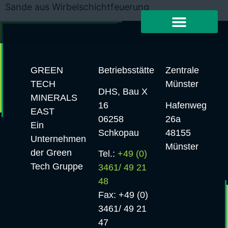
Sande aus Wirbelschichtfeuerung
GREEN
Betriebsstätte
Zentrale
TECH
Münster
DHS, Bau X
MINERALS
16
Hafenweg
EAST
06258
26a
Ein
Schkopau
48155
Unternehmen
Münster
der Green
Tel.:
+49 (0)
Tech Gruppe
3461/ 49 21
48
Fax: +49 (0)
3461/ 49 21
47