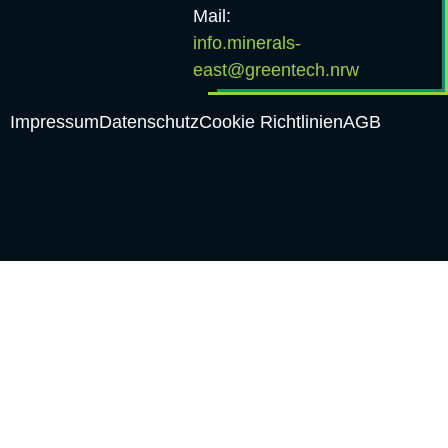
Mail:
info.minerals-
east@greentech.nrw
Impressum
Datenschutz
Cookie Richtlinien
AGB