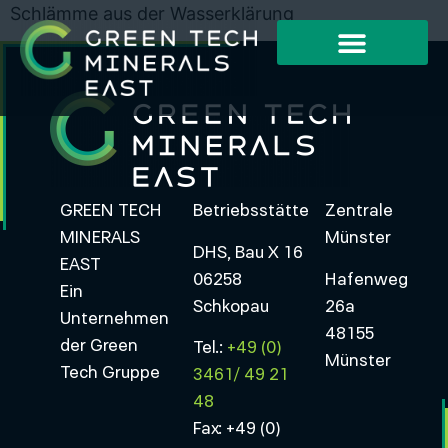
Schlämme aus der Wasserklärung
GREEN TECH
Betriebsstätte
Zentrale
MINERALS
Münster
DHS, Bau X 16
EAST
06258
Hafenweg
Ein
Schkopau
26a
Unternehmen
48155
der Green
Tel.:
+49 (0)
Münster
Tech Gruppe
3461/ 49 21
48
Fax: +49 (0)