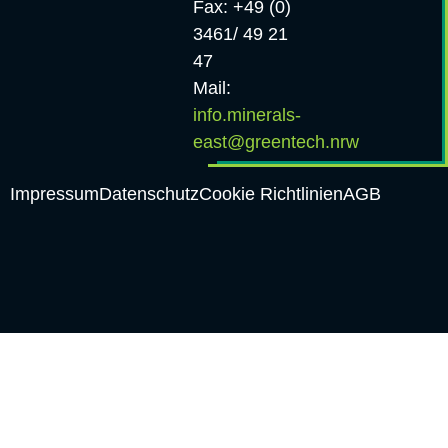
Fax: +49 (0)
3461/ 49 21
47
Mail:
info.minerals-
east@greentech.nrw
Impressum
Datenschutz
Cookie Richtlinien
AGB