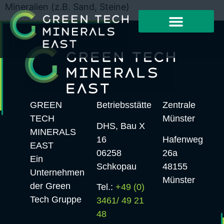
Mineralien (z.B. Sand, Steine)
GREEN
Betriebsstätte
Zentrale
TECH
Münster
DHS, Bau X
MINERALS
16
Hafenweg
EAST
06258
26a
Ein
Schkopau
48155
Unternehmen
Münster
der Green
Tel.:
+49 (0)
Tech Gruppe
3461/ 49 21
48